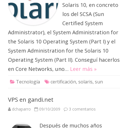
Solaris 10, en concreto
los del SCSA (Sun
Certified System
Administrator), el System Administration for
the Solaris 10 Operating System (Part I) y el
System Administration for the Solaris 10
Operating System (Part II). Conseguí hacerlos
en Core Networks, uno…
Leer más »
Tecnología
certificación
,
solaris
,
sun
VPS en gandi.net
en
dchaparro
09/10/2009
3 comentarios
VPS
en
gandi.net
Después de muchos años