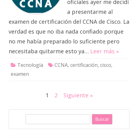
oficiales ayer me decidí
a presentarme al
examen de certificación del CCNA de Cisco. La
verdad es que no iba nada confiado porque
no me había preparado lo suficiente pero
necesitaba quitarme esto ya…
Leer más »
Tecnología
CCNA
,
certificación
,
cisco
,
examen
Paginación
1
2
Siguiente »
de
entradas
B
u
s