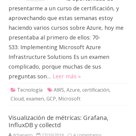
presentarme a un curso de certificación, y
aprovechando que estas semanas estoy
haciendo varios cursos sobre Azure, hoy me
presentaba al primero de ellos: 70-
533: Implementing Microsoft Azure
Infrastructure Solutions Es un examen
complicado, porque muchas de sus
preguntas son…
Leer más »
Tecnología
AWS
,
Azure
,
certificación
,
Cloud
,
examen
,
GCP
,
Microsoft
Visualización de métricas: Grafana,
InfluxDB y collectd
en
dchaparro
27/10/2016
4 comentarios