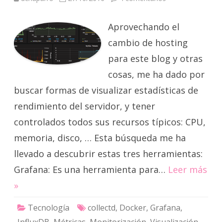
Visualización
de
métricas:
Aprovechando el
Grafana,
InfluxDB
y
cambio de hosting
collectd
para este blog y otras
cosas, me ha dado por
buscar formas de visualizar estadísticas de
rendimiento del servidor, y tener
controlados todos sus recursos típicos: CPU,
memoria, disco, … Esta búsqueda me ha
llevado a descubrir estas tres herramientas:
Grafana: Es una herramienta para…
Leer más
»
Tecnología
collectd
,
Docker
,
Grafana
,