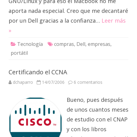
GNU/Linux y para eso el Macbook no me
aporta nada especial. Creo que me decantaré
por un Dell gracias a la confianza…
Leer más
»
Tecnología
compras
,
Dell
,
empresas
,
portátil
Certificando el CCNA
en
dchaparro
14/07/2006
6 comentarios
Certificando
el
CCNA
Bueno, pues después
de unos cuantos meses
de estudio con el CNAP
y con los libros