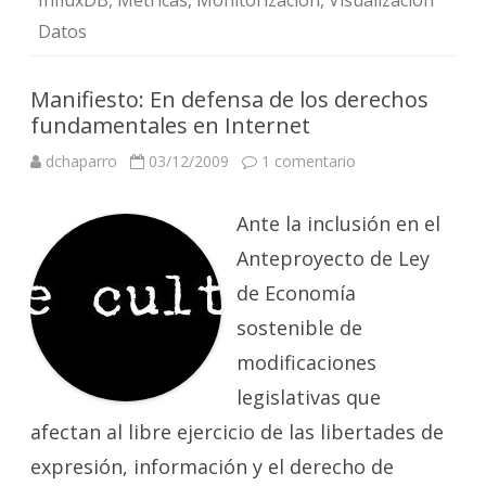
InfluxDB
,
Métricas
,
Monitorización
,
Visualización
Datos
Manifiesto: En defensa de los derechos
fundamentales en Internet
en
dchaparro
03/12/2009
1 comentario
Manifiesto:
En
defensa
Ante la inclusión en el
de
los
derechos
Anteproyecto de Ley
fundamentales
en
de Economía
Internet
sostenible de
modificaciones
legislativas que
afectan al libre ejercicio de las libertades de
expresión, información y el derecho de