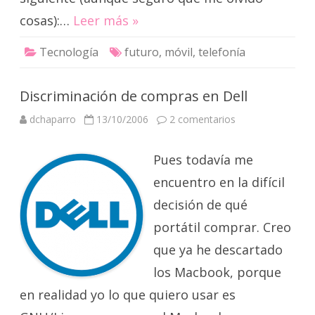
cosas):…
Leer más »
Tecnología
futuro
,
móvil
,
telefonía
Discriminación de compras en Dell
en
dchaparro
13/10/2006
2 comentarios
Discriminación
de
compras
Pues todavía me
en
Dell
encuentro en la difícil
decisión de qué
portátil comprar. Creo
que ya he descartado
los Macbook, porque
en realidad yo lo que quiero usar es