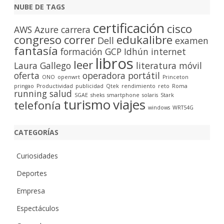
c
NUBE DE TAGS
a
certificación
cisco
r
AWS
Azure
carrera
congreso
correr
edukalibre
Dell
examen
fantasía
formación
GCP
Idhún
internet
libros
leer
Laura Gallego
literatura
móvil
oferta
operadora
portátil
ONO
openwrt
Princeton
pringao
Productividad
publicidad
Qtek
rendimiento
reto
Roma
running
salud
SGAE
sheks
smartphone
solaris
Stark
turismo
viajes
telefonía
windows
WRT54G
CATEGORÍAS
Curiosidades
Deportes
Empresa
Espectáculos