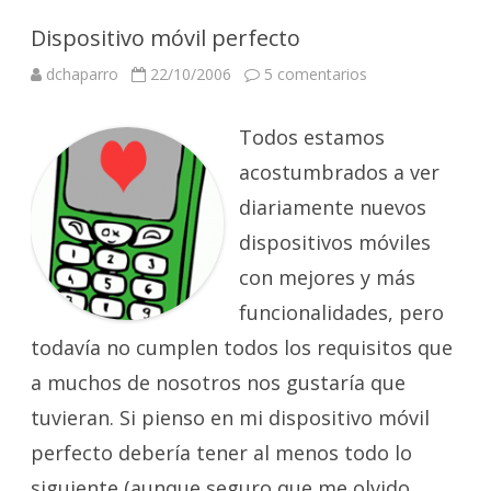
Dispositivo móvil perfecto
en
dchaparro
22/10/2006
5 comentarios
Dispositivo
móvil
perfecto
Todos estamos
acostumbrados a ver
diariamente nuevos
dispositivos móviles
con mejores y más
funcionalidades, pero
todavía no cumplen todos los requisitos que
a muchos de nosotros nos gustaría que
tuvieran. Si pienso en mi dispositivo móvil
perfecto debería tener al menos todo lo
siguiente (aunque seguro que me olvido