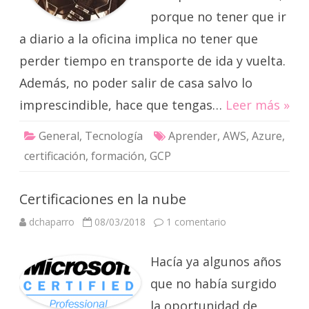
porque no tener que ir
a diario a la oficina implica no tener que
perder tiempo en transporte de ida y vuelta.
Además, no poder salir de casa salvo lo
imprescindible, hace que tengas…
Leer más »
General
,
Tecnología
Aprender
,
AWS
,
Azure
,
certificación
,
formación
,
GCP
Certificaciones en la nube
en
dchaparro
08/03/2018
1 comentario
Certificaciones
en
la
Hacía ya algunos años
nube
que no había surgido
la oportunidad de