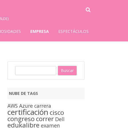
ILDE)
IOSIDADES
EMPRESA
ESPECTÁCULOS
B
u
s
c
NUBE DE TAGS
a
r
AWS
Azure
carrera
certificación
cisco
congreso
correr
Dell
edukalibre
examen