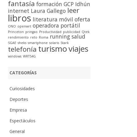
fantasía
formación
GCP
Idhún
leer
internet
Laura Gallego
libros
literatura
móvil
oferta
operadora
portátil
ONO
openwrt
Princeton
pringao
Productividad
publicidad
Qtek
running
salud
rendimiento
reto
Roma
SGAE
sheks
smartphone
solaris
Stark
turismo
viajes
telefonía
windows
WRT54G
CATEGORÍAS
Curiosidades
Deportes
Empresa
Espectáculos
General