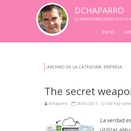
DCHAPARRO
LO MENOS FRECUENTE EN ESTE M
INICIO
GE
ARCHIVO DE LA CATEGORÍA:
EMPRESA
The secret weapo
dchaparro
26/01/2013
No hay come
La verdad e
utilizar alg