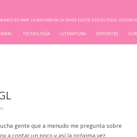
UNDO ES VIVIR. LA MAYORÍA DE LA GENTE EXISTE, ESO ES TODO. (OSCAR W
NERAL
TECNOLOGÍA
LITERATURA
DEPORTES
CUR
GL
en
os
WRT54G
–
WRT54GL
ucha gente que a menudo me pregunta sobre
oy a contar un poco y así la próxima vez