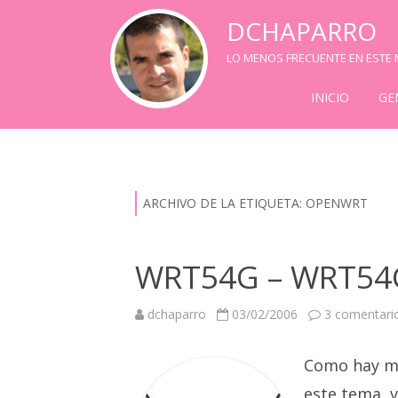
DCHAPARRO
LO MENOS FRECUENTE EN ESTE M
INICIO
GE
ARCHIVO DE LA ETIQUETA:
OPENWRT
WRT54G – WRT54
dchaparro
03/02/2006
3 comentari
Como hay m
este tema, v