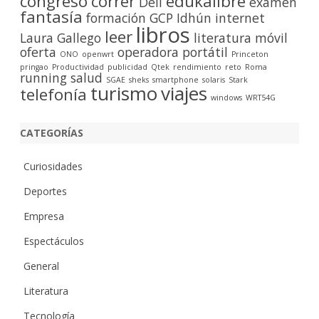
congreso
correr
edukalibre
Dell
examen
fantasía
formación
GCP
Idhún
internet
libros
leer
Laura Gallego
literatura
móvil
oferta
operadora
portátil
ONO
openwrt
Princeton
pringao
Productividad
publicidad
Qtek
rendimiento
reto
Roma
running
salud
SGAE
sheks
smartphone
solaris
Stark
turismo
viajes
telefonía
windows
WRT54G
CATEGORÍAS
Curiosidades
Deportes
Empresa
Espectáculos
General
Literatura
Tecnología