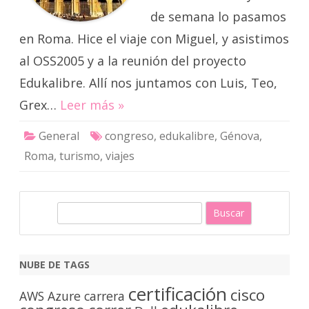
de semana lo pasamos
en Roma. Hice el viaje con Miguel, y asistimos
al OSS2005 y a la reunión del proyecto
Edukalibre. Allí nos juntamos con Luis, Teo,
Grex…
Leer más »
General
congreso
,
edukalibre
,
Génova
,
Roma
,
turismo
,
viajes
B
u
s
c
NUBE DE TAGS
a
certificación
cisco
r
AWS
Azure
carrera