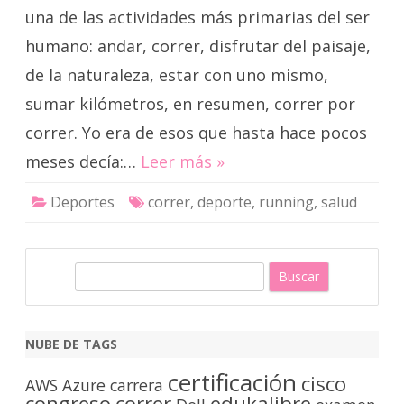
una de las actividades más primarias del ser
humano: andar, correr, disfrutar del paisaje,
de la naturaleza, estar con uno mismo,
sumar kilómetros, en resumen, correr por
correr. Yo era de esos que hasta hace pocos
meses decía:…
Leer más »
Deportes
correr
,
deporte
,
running
,
salud
B
u
s
c
NUBE DE TAGS
a
certificación
cisco
r
AWS
Azure
carrera
congreso
correr
edukalibre