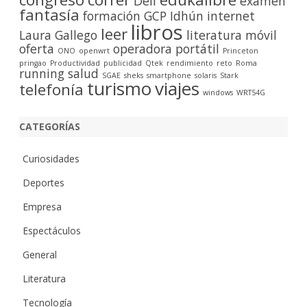
Dell
examen
fantasía
formación
GCP
Idhún
internet
libros
leer
Laura Gallego
literatura
móvil
oferta
operadora
portátil
ONO
openwrt
Princeton
pringao
Productividad
publicidad
Qtek
rendimiento
reto
Roma
running
salud
SGAE
sheks
smartphone
solaris
Stark
turismo
viajes
telefonía
windows
WRT54G
CATEGORÍAS
Curiosidades
Deportes
Empresa
Espectáculos
General
Literatura
Tecnología