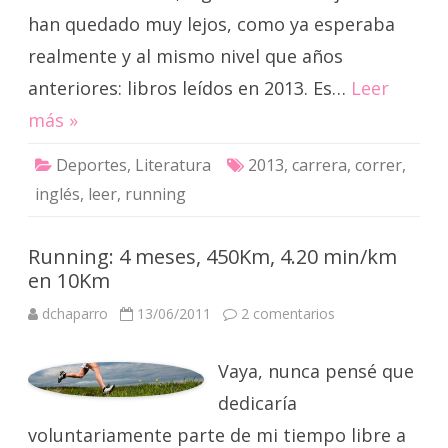
han quedado muy lejos, como ya esperaba
realmente y al mismo nivel que años
anteriores: libros leídos en 2013. Es…
Leer
más »
Deportes
,
Literatura
2013
,
carrera
,
correr
,
inglés
,
leer
,
running
Running: 4 meses, 450Km, 4.20 min/km
en 10Km
en
dchaparro
13/06/2011
2 comentarios
Running:
4
meses,
Vaya, nunca pensé que
450Km,
4.20
min/km
dedicaría
en
10Km
voluntariamente parte de mi tiempo libre a