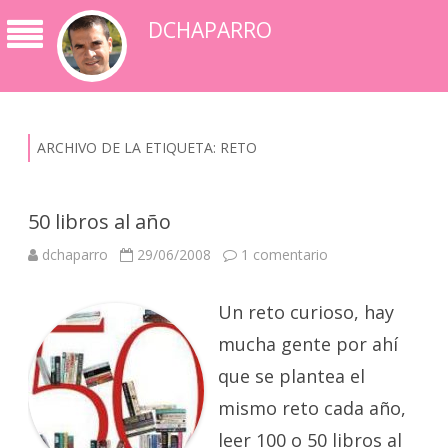
DCHAPARRO
ARCHIVO DE LA ETIQUETA:
RETO
50 libros al año
en
dchaparro
29/06/2008
1 comentario
50
libros
al
Un reto curioso, hay
año
mucha gente por ahí
que se plantea el
mismo reto cada año,
leer 100 o 50 libros al