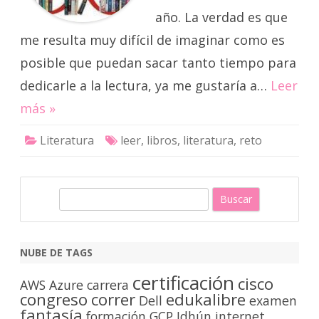
año. La verdad es que
me resulta muy difícil de imaginar como es
posible que puedan sacar tanto tiempo para
dedicarle a la lectura, ya me gustaría a…
Leer
más »
Literatura
leer
,
libros
,
literatura
,
reto
B
u
s
c
NUBE DE TAGS
a
certificación
cisco
r
AWS
Azure
carrera
congreso
correr
edukalibre
Dell
examen
fantasía
formación
GCP
Idhún
internet