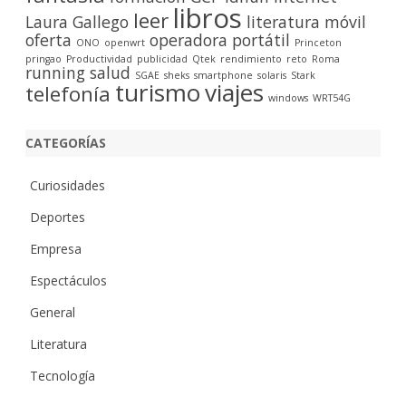
libros
leer
Laura Gallego
literatura
móvil
oferta
operadora
portátil
ONO
openwrt
Princeton
pringao
Productividad
publicidad
Qtek
rendimiento
reto
Roma
running
salud
SGAE
sheks
smartphone
solaris
Stark
turismo
viajes
telefonía
windows
WRT54G
CATEGORÍAS
Curiosidades
Deportes
Empresa
Espectáculos
General
Literatura
Tecnología