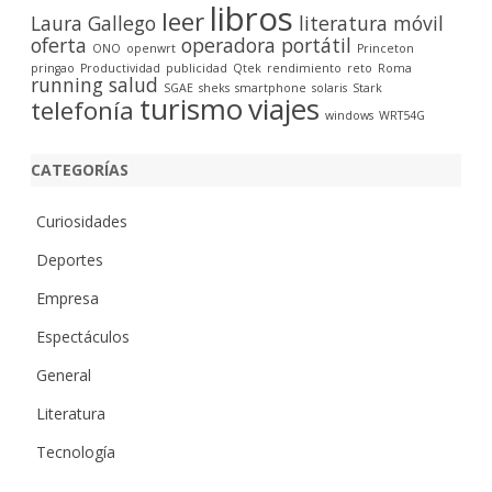
libros
leer
Laura Gallego
literatura
móvil
oferta
operadora
portátil
ONO
openwrt
Princeton
pringao
Productividad
publicidad
Qtek
rendimiento
reto
Roma
running
salud
SGAE
sheks
smartphone
solaris
Stark
turismo
viajes
telefonía
windows
WRT54G
CATEGORÍAS
Curiosidades
Deportes
Empresa
Espectáculos
General
Literatura
Tecnología