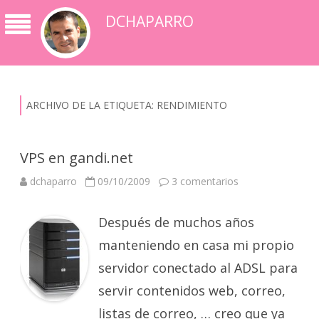
DCHAPARRO
ARCHIVO DE LA ETIQUETA:
RENDIMIENTO
VPS en gandi.net
en
dchaparro
09/10/2009
3 comentarios
VPS
en
gandi.net
Después de muchos años
manteniendo en casa mi propio
servidor conectado al ADSL para
servir contenidos web, correo,
listas de correo, … creo que ya