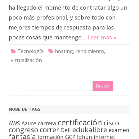
ha llegado el momento de contratar algo un
poco más profesional, y sobre todo con
mejores tiempos de respuesta para las
pocas cosas que mantengo…
Leer más »
Tecnología
hosting
,
rendimiento
,
virtualización
B
u
s
c
NUBE DE TAGS
a
certificación
cisco
r
AWS
Azure
carrera
congreso
correr
edukalibre
Dell
examen
fantasía
formación
GCP
Idhún
internet