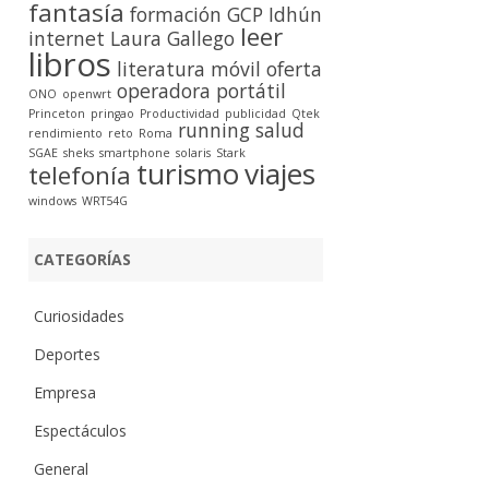
fantasía
formación
GCP
Idhún
leer
internet
Laura Gallego
libros
literatura
móvil
oferta
operadora
portátil
ONO
openwrt
Princeton
pringao
Productividad
publicidad
Qtek
running
salud
rendimiento
reto
Roma
SGAE
sheks
smartphone
solaris
Stark
turismo
viajes
telefonía
windows
WRT54G
CATEGORÍAS
Curiosidades
Deportes
Empresa
Espectáculos
General