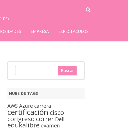
ILDE)
IOSIDADES
EMPRESA
ESPECTÁCULOS
B
u
s
c
NUBE DE TAGS
a
r
AWS
Azure
carrera
certificación
cisco
congreso
correr
Dell
edukalibre
examen