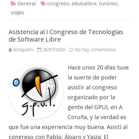
General
congreso
,
edukalibre
,
turismo
,
viajes
Asistencia al I Congreso de Tecnologías
de Software Libre
en
dchaparro
28/07/2005
No hay comentarios
Asistencia
al
I
Hace unos 20 días tuve
Congreso
de
Tecnología
la suerte de poder
de
Software
asistir al congreso
Libre
organizado por la
gente del GPUL en A
Coruña, y la verdad es
que fue una experiencia muy buena. Asistí al
congreso con Pablo, Álvaro y Yaiza: El