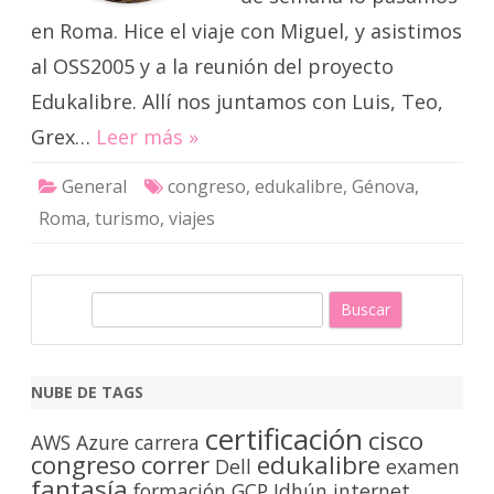
en Roma. Hice el viaje con Miguel, y asistimos
al OSS2005 y a la reunión del proyecto
Edukalibre. Allí nos juntamos con Luis, Teo,
Grex…
Leer más »
General
congreso
,
edukalibre
,
Génova
,
Roma
,
turismo
,
viajes
B
u
s
c
NUBE DE TAGS
a
certificación
cisco
r
AWS
Azure
carrera
congreso
correr
edukalibre
Dell
examen
fantasía
formación
GCP
Idhún
internet