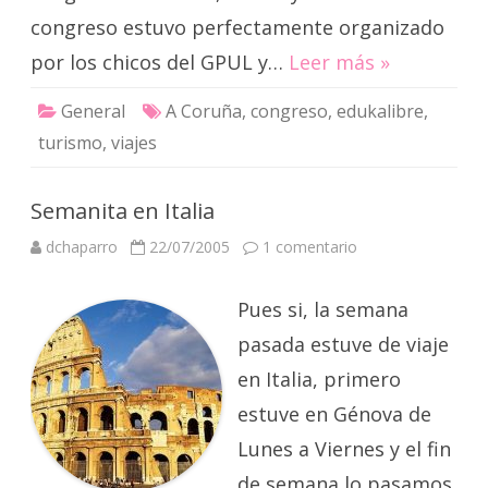
congreso estuvo perfectamente organizado
por los chicos del GPUL y…
Leer más »
General
A Coruña
,
congreso
,
edukalibre
,
turismo
,
viajes
Semanita en Italia
en
dchaparro
22/07/2005
1 comentario
Semanita
en
Italia
Pues si, la semana
pasada estuve de viaje
en Italia, primero
estuve en Génova de
Lunes a Viernes y el fin
de semana lo pasamos