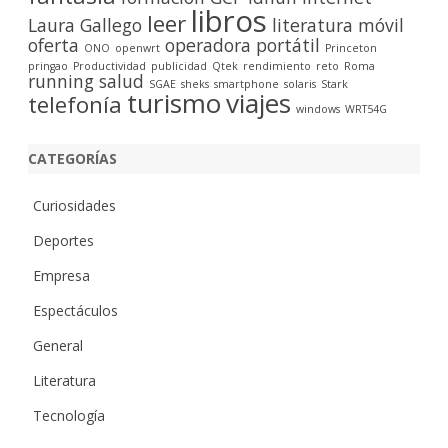
libros
leer
Laura Gallego
literatura
móvil
oferta
operadora
portátil
ONO
openwrt
Princeton
pringao
Productividad
publicidad
Qtek
rendimiento
reto
Roma
running
salud
SGAE
sheks
smartphone
solaris
Stark
turismo
viajes
telefonía
windows
WRT54G
CATEGORÍAS
Curiosidades
Deportes
Empresa
Espectáculos
General
Literatura
Tecnología