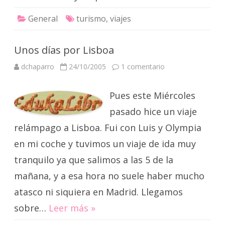
General
turismo
,
viajes
Unos días por Lisboa
en
dchaparro
24/10/2005
1 comentario
Unos
días
por
Pues este Miércoles
Lisboa
pasado hice un viaje
relámpago a Lisboa. Fui con Luis y Olympia
en mi coche y tuvimos un viaje de ida muy
tranquilo ya que salimos a las 5 de la
mañana, y a esa hora no suele haber mucho
atasco ni siquiera en Madrid. Llegamos
sobre…
Leer más »