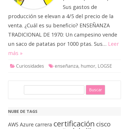
Sus gastos de
producción se elevan a 4/5 del precio de la
venta. ¿Cuál es su beneficio? ENSEÑANZA
TRADICIONAL DE 1970: Un campesino vende
un saco de patatas por 1000 ptas. Sus…
Leer
más »
Curiosidades
enseñanza
,
humor
,
LOGSE
B
u
s
c
NUBE DE TAGS
a
certificación
cisco
r
AWS
Azure
carrera