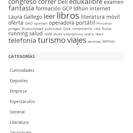
congreso
correr
edukalibre
Dell
examen
fantasía
formación
GCP
Idhún
internet
libros
leer
Laura Gallego
literatura
móvil
oferta
operadora
portátil
ONO
openwrt
Princeton
pringao
Productividad
publicidad
Qtek
rendimiento
reto
Roma
running
salud
SGAE
sheks
smartphone
solaris
Stark
turismo
viajes
telefonía
windows
WRT54G
CATEGORÍAS
Curiosidades
Deportes
Empresa
Espectáculos
General
Literatura
Tecnología