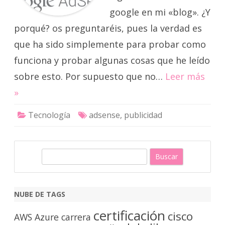
google en mi «blog». ¿Y
porqué? os preguntaréis, pues la verdad es
que ha sido simplemente para probar como
funciona y probar algunas cosas que he leído
sobre esto. Por supuesto que no…
Leer más
»
Tecnología
adsense
,
publicidad
B
u
s
c
NUBE DE TAGS
a
certificación
cisco
r
AWS
Azure
carrera