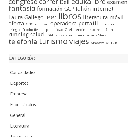
congreso
correr
edukalibre
Dell
examen
fantasía
formación
GCP
Idhún
internet
libros
leer
Laura Gallego
literatura
móvil
oferta
operadora
portátil
ONO
openwrt
Princeton
pringao
Productividad
publicidad
Qtek
rendimiento
reto
Roma
running
salud
SGAE
sheks
smartphone
solaris
Stark
turismo
viajes
telefonía
windows
WRT54G
CATEGORÍAS
Curiosidades
Deportes
Empresa
Espectáculos
General
Literatura
Tecnología