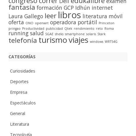
congreso
correr
edukalibre
Dell
examen
fantasía
formación
GCP
Idhún
internet
libros
leer
Laura Gallego
literatura
móvil
oferta
operadora
portátil
ONO
openwrt
Princeton
pringao
Productividad
publicidad
Qtek
rendimiento
reto
Roma
running
salud
SGAE
sheks
smartphone
solaris
Stark
turismo
viajes
telefonía
windows
WRT54G
CATEGORÍAS
Curiosidades
Deportes
Empresa
Espectáculos
General
Literatura
Tecnología