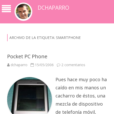
DCHAPARRO
ARCHIVO DE LA ETIQUETA:
SMARTPHONE
Pocket PC Phone
en
dchaparro
15/05/2006
2 comentarios
Pocket
PC
Phone
Pues hace muy poco ha
caído en mis manos un
cacharro de éstos, una
mezcla de dispositivo
de telefonía móvil,