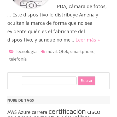
PDA, cámara de fotos,
… Este dispositivo lo distribuye Amena y
ocultan la marca de forma que no sea
evidente quién es el fabricante del
dispositivo, y aunque no me…
Leer más »
Tecnología
móvil
,
Qtek
,
smartphone
,
telefonía
B
u
s
c
NUBE DE TAGS
a
certificación
cisco
r
AWS
Azure
carrera