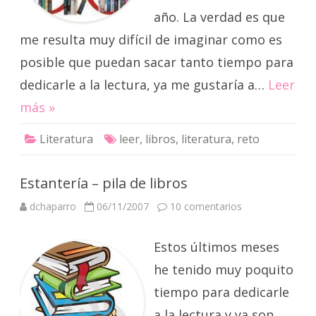
año. La verdad es que
me resulta muy difícil de imaginar como es
posible que puedan sacar tanto tiempo para
dedicarle a la lectura, ya me gustaría a…
Leer
más »
Literatura
leer
,
libros
,
literatura
,
reto
Estantería – pila de libros
en
dchaparro
06/11/2007
10 comentarios
Estantería
–
pila
Estos últimos meses
de
libros
he tenido muy poquito
tiempo para dedicarle
a la lectura y ya son