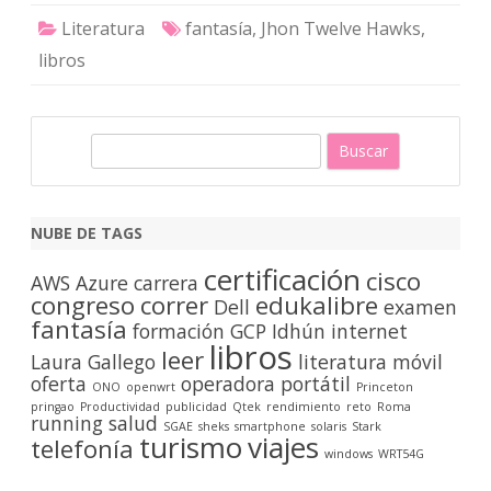
Literatura
fantasía
,
Jhon Twelve Hawks
,
libros
B
u
s
c
NUBE DE TAGS
a
certificación
cisco
r
AWS
Azure
carrera
congreso
correr
edukalibre
Dell
examen
fantasía
formación
GCP
Idhún
internet
libros
leer
Laura Gallego
literatura
móvil
oferta
operadora
portátil
ONO
openwrt
Princeton
pringao
Productividad
publicidad
Qtek
rendimiento
reto
Roma
running
salud
SGAE
sheks
smartphone
solaris
Stark
turismo
viajes
telefonía
windows
WRT54G