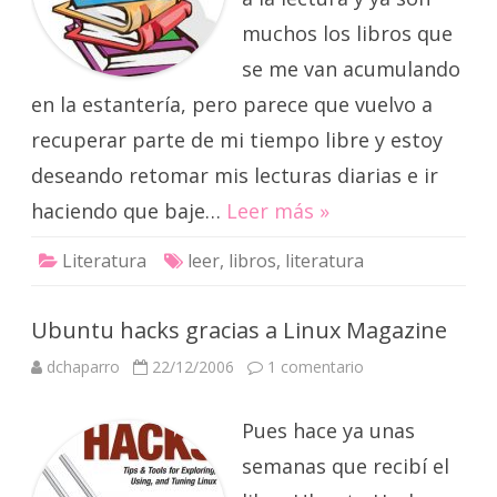
muchos los libros que
se me van acumulando
en la estantería, pero parece que vuelvo a
recuperar parte de mi tiempo libre y estoy
deseando retomar mis lecturas diarias e ir
haciendo que baje…
Leer más »
Literatura
leer
,
libros
,
literatura
Ubuntu hacks gracias a Linux Magazine
en
dchaparro
22/12/2006
1 comentario
Ubuntu
hacks
gracias
Pues hace ya unas
a
Linux
Magazine
semanas que recibí el