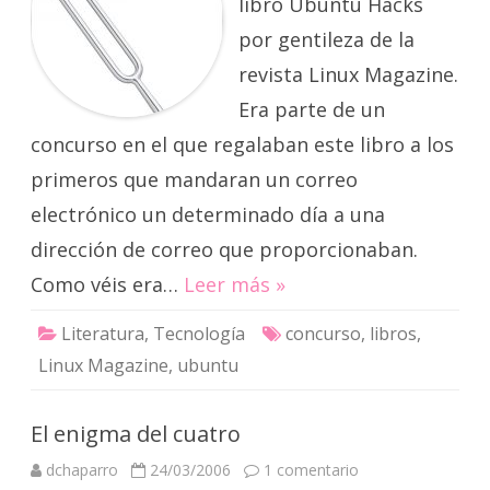
libro Ubuntu Hacks
por gentileza de la
revista Linux Magazine.
Era parte de un
concurso en el que regalaban este libro a los
primeros que mandaran un correo
electrónico un determinado día a una
dirección de correo que proporcionaban.
Como véis era…
Leer más »
Literatura
,
Tecnología
concurso
,
libros
,
Linux Magazine
,
ubuntu
El enigma del cuatro
en
dchaparro
24/03/2006
1 comentario
El