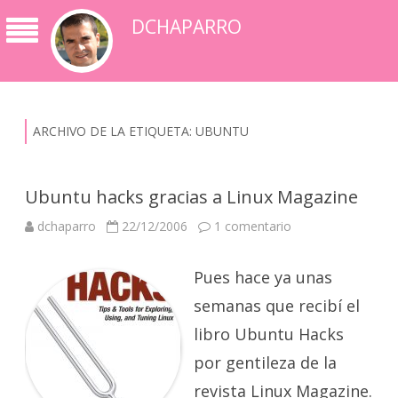
DCHAPARRO
ARCHIVO DE LA ETIQUETA:
UBUNTU
Ubuntu hacks gracias a Linux Magazine
en
dchaparro
22/12/2006
1 comentario
Ubuntu
hacks
gracias
Pues hace ya unas
a
Linux
Magazine
semanas que recibí el
libro Ubuntu Hacks
por gentileza de la
revista Linux Magazine.