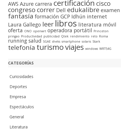
certificación
cisco
r
AWS
Azure
carrera
congreso
correr
edukalibre
Dell
examen
fantasía
formación
GCP
Idhún
internet
libros
leer
Laura Gallego
literatura
móvil
oferta
operadora
portátil
ONO
openwrt
Princeton
pringao
Productividad
publicidad
Qtek
rendimiento
reto
Roma
running
salud
SGAE
sheks
smartphone
solaris
Stark
turismo
viajes
telefonía
windows
WRT54G
CATEGORÍAS
Curiosidades
Deportes
Empresa
Espectáculos
General
Literatura