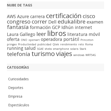
c
NUBE DE TAGS
a
certificación
cisco
r
AWS
Azure
carrera
congreso
correr
edukalibre
Dell
examen
fantasía
formación
GCP
Idhún
internet
libros
leer
Laura Gallego
literatura
móvil
oferta
operadora
portátil
ONO
openwrt
Princeton
pringao
Productividad
publicidad
Qtek
rendimiento
reto
Roma
running
salud
SGAE
sheks
smartphone
solaris
Stark
turismo
viajes
telefonía
windows
WRT54G
CATEGORÍAS
Curiosidades
Deportes
Empresa
Espectáculos