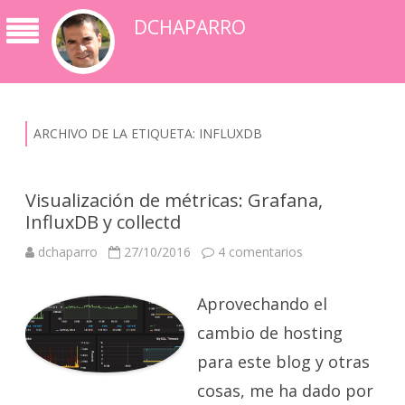
DCHAPARRO
ARCHIVO DE LA ETIQUETA:
INFLUXDB
Visualización de métricas: Grafana,
InfluxDB y collectd
en
dchaparro
27/10/2016
4 comentarios
Visualización
de
métricas:
Aprovechando el
Grafana,
InfluxDB
y
cambio de hosting
collectd
para este blog y otras
cosas, me ha dado por