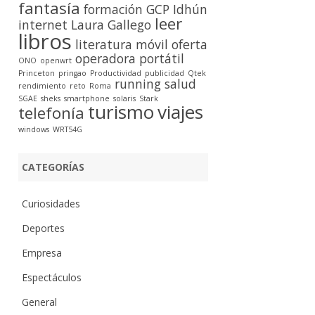
fantasía
formación
GCP
Idhún
leer
internet
Laura Gallego
libros
literatura
móvil
oferta
operadora
portátil
ONO
openwrt
Princeton
pringao
Productividad
publicidad
Qtek
running
salud
rendimiento
reto
Roma
SGAE
sheks
smartphone
solaris
Stark
turismo
viajes
telefonía
windows
WRT54G
CATEGORÍAS
Curiosidades
Deportes
Empresa
Espectáculos
General