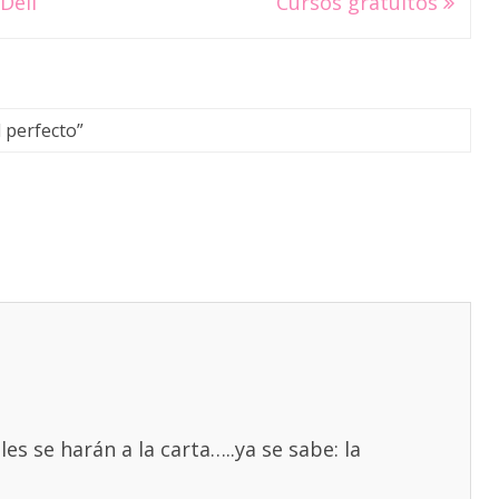
Dell
Cursos gratuitos
l perfecto
”
les se harán a la carta…..ya se sabe: la