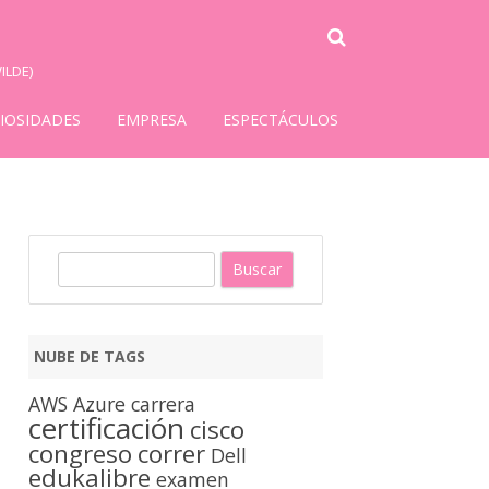
ILDE)
IOSIDADES
EMPRESA
ESPECTÁCULOS
B
u
s
c
NUBE DE TAGS
a
r
AWS
Azure
carrera
certificación
cisco
congreso
correr
Dell
edukalibre
examen