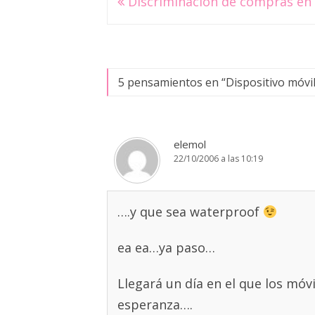
Navegación
Discriminación de compras en 
de
entradas
5 pensamientos en “
Dispositivo móvi
elemol
22/10/2006 a las 10:19
….y que sea waterproof
ea ea…ya paso…
Llegará un día en el que los móvi
esperanza….