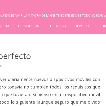
UNDO ES VIVIR. LA MAYORÍA DE LA GENTE EXISTE, ESO ES TODO. (OSCAR W
NERAL
TECNOLOGÍA
LITERATURA
DEPORTES
CUR
perfecto
en
os
Dispositivo
móvil
perfecto
er diariamente nuevos dispositivos móviles con
ero todavía no cumplen todos los requisitos que
 que tuvieran. Si pienso en mi dispositivo móvil
todo lo siguiente (aunque seguro que me olvido