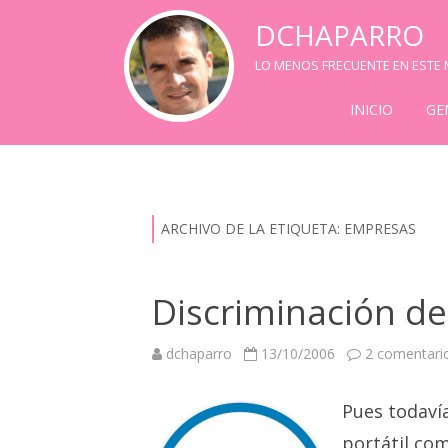
DCHAPARRO
LO MENOS FRECUENTE EN ESTE M
INICIO
GE
ARCHIVO DE LA ETIQUETA:
EMPRESAS
Discriminación de
dchaparro
13/10/2006
2 comentari
Pues todavía
portátil co