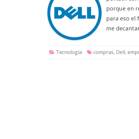
porque en r
para eso el
me decantar
Tecnología
compras
,
Dell
,
empr