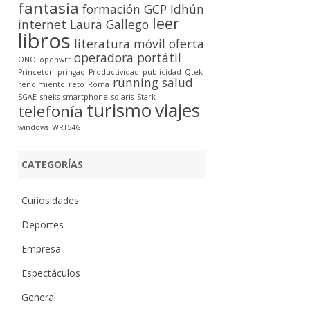
fantasía
formación
GCP
Idhún
leer
internet
Laura Gallego
libros
literatura
móvil
oferta
operadora
portátil
ONO
openwrt
Princeton
pringao
Productividad
publicidad
Qtek
running
salud
rendimiento
reto
Roma
SGAE
sheks
smartphone
solaris
Stark
turismo
viajes
telefonía
windows
WRT54G
CATEGORÍAS
Curiosidades
Deportes
Empresa
Espectáculos
General