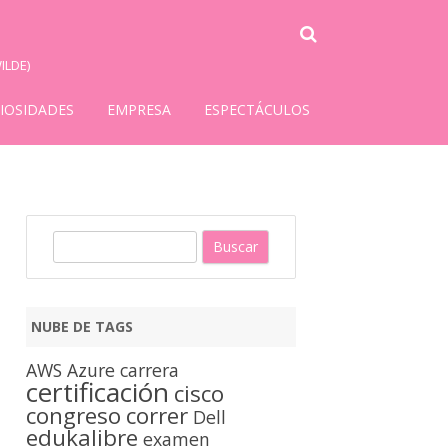
ILDE)
IOSIDADES
EMPRESA
ESPECTÁCULOS
B
u
s
c
NUBE DE TAGS
a
r
AWS
Azure
carrera
certificación
cisco
congreso
correr
Dell
edukalibre
examen