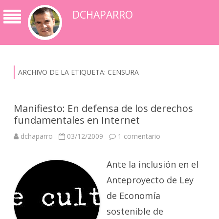
DCHAPARRO
ARCHIVO DE LA ETIQUETA:
CENSURA
Manifiesto: En defensa de los derechos
fundamentales en Internet
en
dchaparro
03/12/2009
1 comentario
Manifiesto:
En
defensa
Ante la inclusión en el
de
los
derechos
Anteproyecto de Ley
fundamentales
en
de Economía
Internet
sostenible de