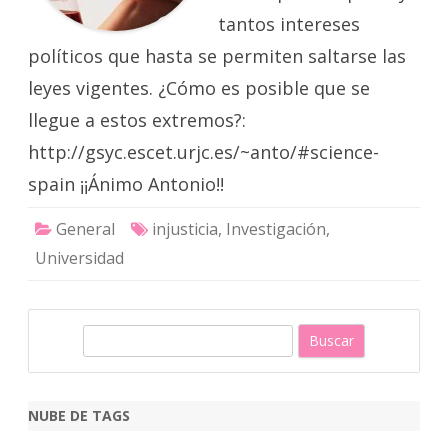
tantos intereses
políticos que hasta se permiten saltarse las
leyes vigentes. ¿Cómo es posible que se
llegue a estos extremos?:
http://gsyc.escet.urjc.es/~anto/#science-
spain ¡¡Ánimo Antonio!!
General
injusticia
,
Investigación
,
Universidad
B
u
s
c
NUBE DE TAGS
a