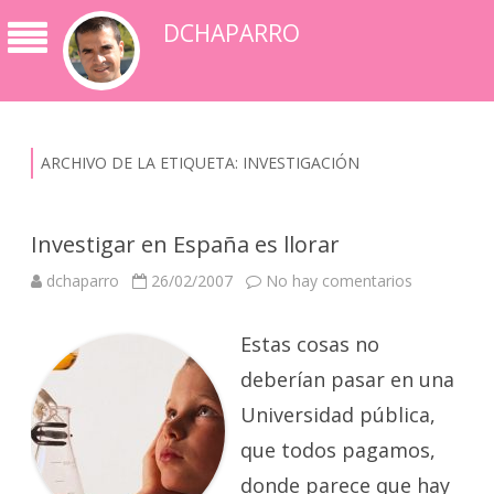
DCHAPARRO
ARCHIVO DE LA ETIQUETA:
INVESTIGACIÓN
Investigar en España es llorar
en
dchaparro
26/02/2007
No hay comentarios
Investigar
en
España
Estas cosas no
es
llorar
deberían pasar en una
Universidad pública,
que todos pagamos,
donde parece que hay