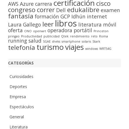
certificación
cisco
r
AWS
Azure
carrera
congreso
correr
edukalibre
Dell
examen
fantasía
formación
GCP
Idhún
internet
libros
leer
Laura Gallego
literatura
móvil
oferta
operadora
portátil
ONO
openwrt
Princeton
pringao
Productividad
publicidad
Qtek
rendimiento
reto
Roma
running
salud
SGAE
sheks
smartphone
solaris
Stark
turismo
viajes
telefonía
windows
WRT54G
CATEGORÍAS
Curiosidades
Deportes
Empresa
Espectáculos
General
Literatura