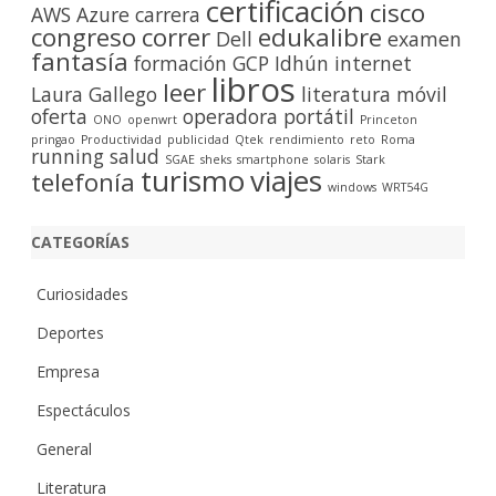
certificación
cisco
r
AWS
Azure
carrera
congreso
correr
edukalibre
Dell
examen
fantasía
formación
GCP
Idhún
internet
libros
leer
Laura Gallego
literatura
móvil
oferta
operadora
portátil
ONO
openwrt
Princeton
pringao
Productividad
publicidad
Qtek
rendimiento
reto
Roma
running
salud
SGAE
sheks
smartphone
solaris
Stark
turismo
viajes
telefonía
windows
WRT54G
CATEGORÍAS
Curiosidades
Deportes
Empresa
Espectáculos
General
Literatura