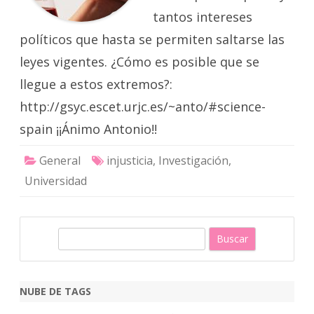
tantos intereses
políticos que hasta se permiten saltarse las
leyes vigentes. ¿Cómo es posible que se
llegue a estos extremos?:
http://gsyc.escet.urjc.es/~anto/#science-
spain ¡¡Ánimo Antonio!!
General
injusticia
,
Investigación
,
Universidad
B
u
s
c
NUBE DE TAGS
a