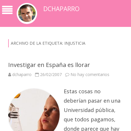
DCHAPARRO
ARCHIVO DE LA ETIQUETA:
INJUSTICIA
Investigar en España es llorar
en
dchaparro
26/02/2007
No hay comentarios
Investigar
en
España
Estas cosas no
es
llorar
deberían pasar en una
Universidad pública,
que todos pagamos,
donde parece que hay