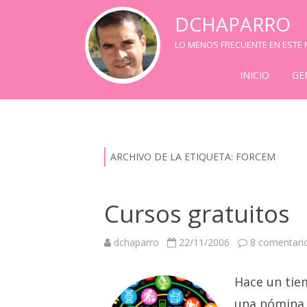
DCHAPARRO
LO MENOS FRECUENTE EN ESTE M
INICIO
GE
ARCHIVO DE LA ETIQUETA:
FORCEM
Cursos gratuitos
dchaparro
22/11/2006
8 comentari
Hace un tie
una nómina 