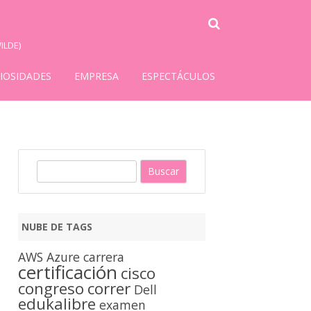
ILDE)
IOSIDADES
EMPRESA
ESPECTÁCULOS
B
u
s
c
NUBE DE TAGS
a
r
AWS
Azure
carrera
certificación
cisco
congreso
correr
Dell
edukalibre
examen