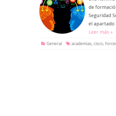
de formación
Seguridad So
el apartado
Leer más »
General
academias
,
cisco
,
forc