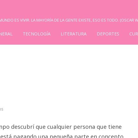
UNDO ES VIVIR. LA MAYORÍA DE LA GENTE EXISTE, ESO ES TODO. (OSCAR W
NERAL
TECNOLOGÍA
LITERATURA
DEPORTES
CUR
en
os
Cursos
gratuitos
mpo descubrí que cualquier persona que tiene
está pagando una pequeña parte en concepto