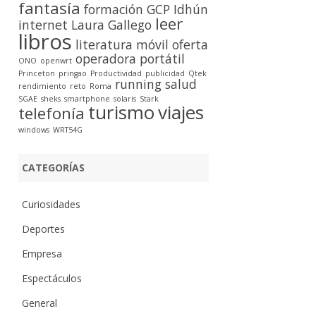
fantasía
formación
GCP
Idhún
leer
internet
Laura Gallego
libros
literatura
móvil
oferta
operadora
portátil
ONO
openwrt
Princeton
pringao
Productividad
publicidad
Qtek
running
salud
rendimiento
reto
Roma
SGAE
sheks
smartphone
solaris
Stark
turismo
viajes
telefonía
windows
WRT54G
CATEGORÍAS
Curiosidades
Deportes
Empresa
Espectáculos
General