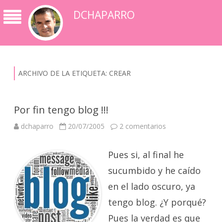
DCHAPARRO
ARCHIVO DE LA ETIQUETA:
CREAR
Por fin tengo blog !!!
en
dchaparro
20/07/2005
2 comentarios
Por
fin
tengo
Pues si, al final he
blog
!!!
sucumbido y he caído
en el lado oscuro, ya
tengo blog. ¿Y porqué?
Pues la verdad es que