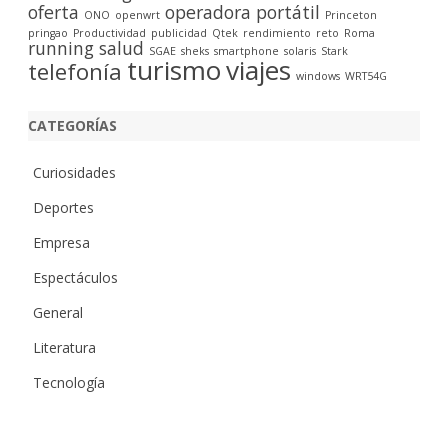
oferta
operadora
portátil
ONO
openwrt
Princeton
pringao
Productividad
publicidad
Qtek
rendimiento
reto
Roma
running
salud
SGAE
sheks
smartphone
solaris
Stark
turismo
viajes
telefonía
windows
WRT54G
CATEGORÍAS
Curiosidades
Deportes
Empresa
Espectáculos
General
Literatura
Tecnología