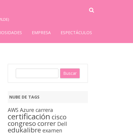
ILDE)
IOSIDADES
EMPRESA
ESPECTÁCULOS
B
u
s
c
NUBE DE TAGS
a
r
AWS
Azure
carrera
certificación
cisco
congreso
correr
Dell
edukalibre
examen