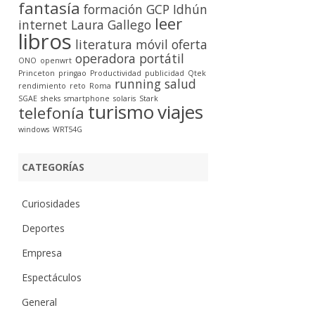
fantasía
formación
GCP
Idhún
leer
internet
Laura Gallego
libros
literatura
móvil
oferta
operadora
portátil
ONO
openwrt
Princeton
pringao
Productividad
publicidad
Qtek
running
salud
rendimiento
reto
Roma
SGAE
sheks
smartphone
solaris
Stark
turismo
viajes
telefonía
windows
WRT54G
CATEGORÍAS
Curiosidades
Deportes
Empresa
Espectáculos
General