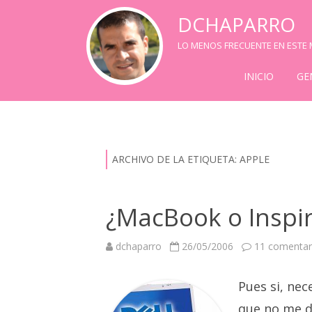
DCHAPARRO
LO MENOS FRECUENTE EN ESTE M
INICIO
GE
ARCHIVO DE LA ETIQUETA:
APPLE
¿MacBook o Inspi
dchaparro
26/05/2006
11 comentar
Pues si, nec
que no me d