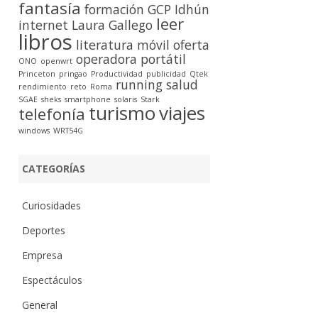
fantasía
formación
GCP
Idhún
leer
internet
Laura Gallego
libros
literatura
móvil
oferta
operadora
portátil
ONO
openwrt
Princeton
pringao
Productividad
publicidad
Qtek
running
salud
rendimiento
reto
Roma
SGAE
sheks
smartphone
solaris
Stark
turismo
viajes
telefonía
windows
WRT54G
CATEGORÍAS
Curiosidades
Deportes
Empresa
Espectáculos
General