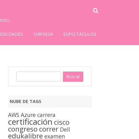
ILDE)
IOSIDADES
EMPRESA
ESPECTÁCULOS
B
u
s
c
NUBE DE TAGS
a
r
AWS
Azure
carrera
certificación
cisco
congreso
correr
Dell
edukalibre
examen