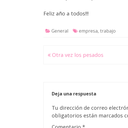
Feliz año a todos!!!
General
empresa
,
trabajo
Navegación
Otra vez los pesados
de
entradas
Deja una respuesta
Tu dirección de correo electró
obligatorios están marcados 
Comentario
*