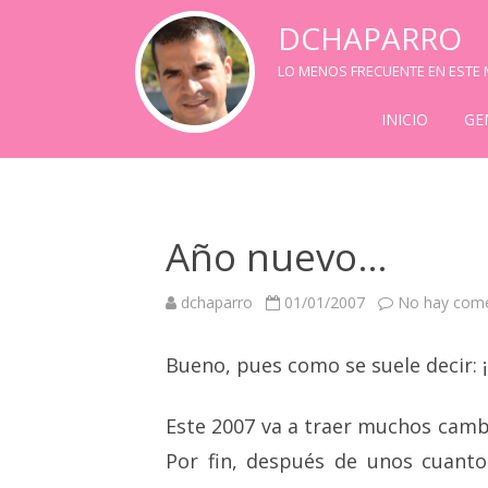
DCHAPARRO
LO MENOS FRECUENTE EN ESTE M
INICIO
GE
Año nuevo…
dchaparro
01/01/2007
No hay come
Bueno, pues como se suele decir: ¡
Este 2007 va a traer muchos cambi
Por fin, después de unos cuant