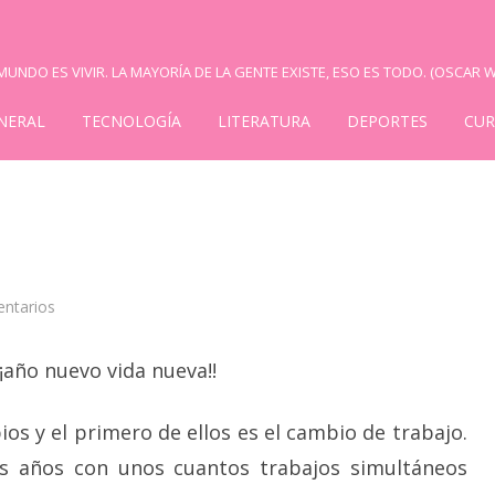
UNDO ES VIVIR. LA MAYORÍA DE LA GENTE EXISTE, ESO ES TODO. (OSCAR W
NERAL
TECNOLOGÍA
LITERATURA
DEPORTES
CUR
en
ntarios
Año
nuevo…
¡año nuevo vida nueva!!
os y el primero de ellos es el cambio de trabajo.
os años con unos cuantos trabajos simultáneos