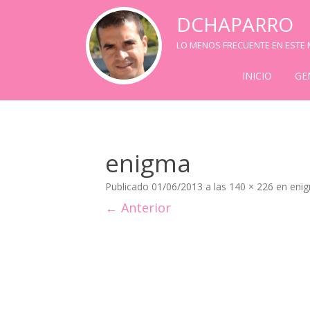
DCHAPARRO
LO MENOS FRECUENTE EN ESTE M
INICIO
GE
enigma
Publicado
01/06/2013
a las
140 × 226
en
eni
← Anterior