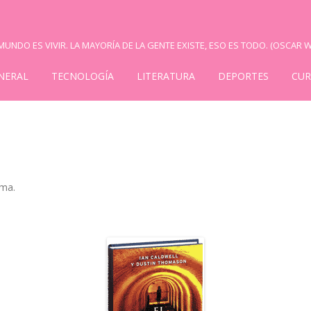
UNDO ES VIVIR. LA MAYORÍA DE LA GENTE EXISTE, ESO ES TODO. (OSCAR W
NERAL
TECNOLOGÍA
LITERATURA
DEPORTES
CUR
gma
.