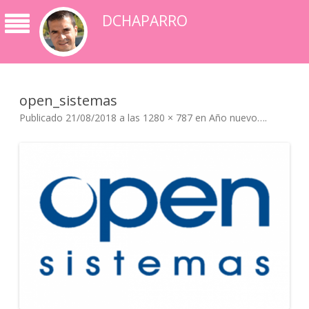
DCHAPARRO
open_sistemas
Publicado
21/08/2018
a las
1280 × 787
en
Año nuevo…
.