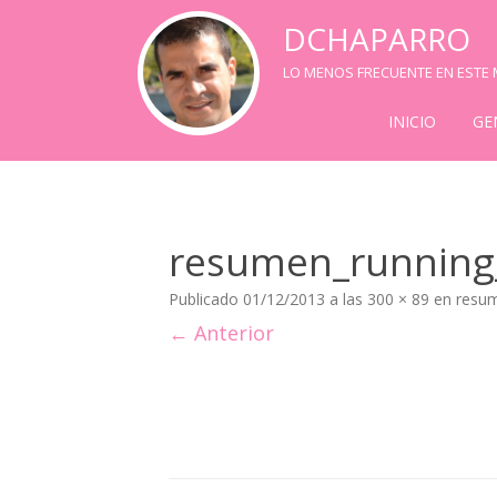
DCHAPARRO
LO MENOS FRECUENTE EN ESTE M
INICIO
GE
resumen_running
Publicado
01/12/2013
a las
300 × 89
en
resu
← Anterior