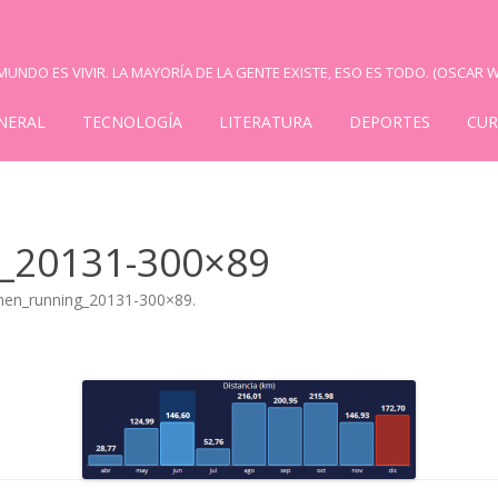
UNDO ES VIVIR. LA MAYORÍA DE LA GENTE EXISTE, ESO ES TODO. (OSCAR W
NERAL
TECNOLOGÍA
LITERATURA
DEPORTES
CUR
_20131-300×89
men_running_20131-300×89
.