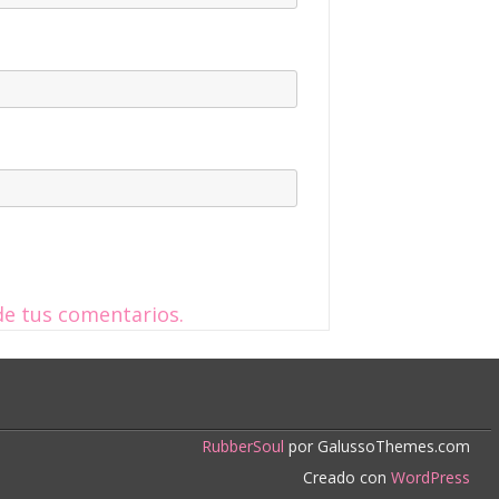
e tus comentarios.
RubberSoul
por GalussoThemes.com
Creado con
WordPress