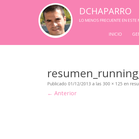
DCHAPARRO
LO MENOS FRECUENTE EN ESTE M
INICIO
GE
resumen_running
Publicado
01/12/2013
a las
300 × 125
en
res
← Anterior