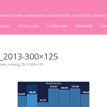
UNDO ES VIVIR. LA MAYORÍA DE LA GENTE EXISTE, ESO ES TODO. (OSCAR W
NERAL
TECNOLOGÍA
LITERATURA
DEPORTES
CUR
_2013-300×125
umen_running_2013-300×125
.