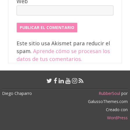
Web
Este sitio usa Akismet para reducir el
spam.
Aprende cómo se procesan los
datos de tus comentarios.
Diego Chaparro
RubberSoul
por
GalussoThemes.com
Creado con
WordPress