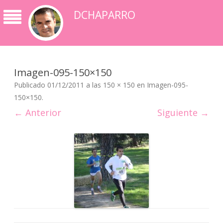
DCHAPARRO
Imagen-095-150×150
Publicado
01/12/2011
a las
150 × 150
en
Imagen-095-
150×150
.
← Anterior
Siguiente →