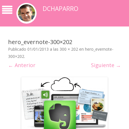
DCHAPARRO
hero_evernote-300×202
Publicado
01/01/2013
a las
300 × 202
en
hero_evernote-
300×202
.
← Anterior
Siguiente →