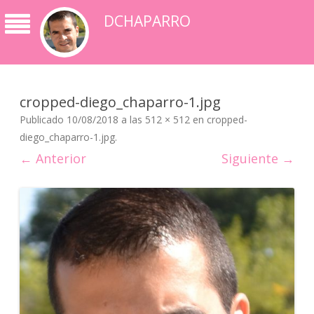
DCHAPARRO
cropped-diego_chaparro-1.jpg
Publicado
10/08/2018
a las
512 × 512
en
cropped-
diego_chaparro-1.jpg
.
← Anterior
Siguiente →