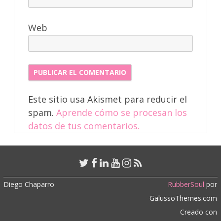
Web
Este sitio usa Akismet para reducir el
spam.
Aprende cómo se procesan los
datos de tus comentarios.
Diego Chaparro
RubberSoul
por
GalussoThemes.com
Creado con