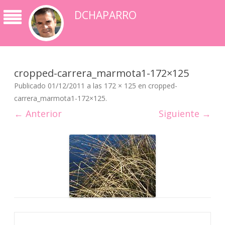
DCHAPARRO
cropped-carrera_marmota1-172×125
Publicado
01/12/2011
a las
172 × 125
en
cropped-
carrera_marmota1-172×125
.
← Anterior
Siguiente →