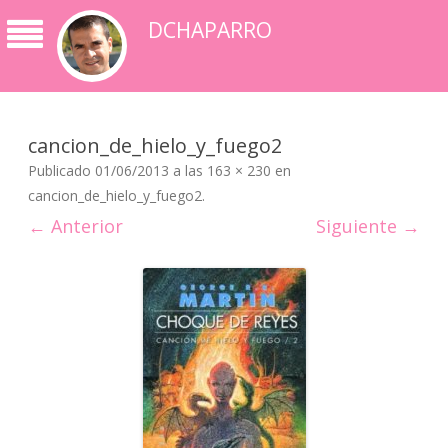
DCHAPARRO
cancion_de_hielo_y_fuego2
Publicado
01/06/2013
a las
163 × 230
en
cancion_de_hielo_y_fuego2
.
← Anterior
Siguiente →